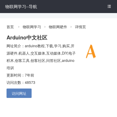
物联网学习--导航

首页
物联网学习
物联网硬件
详情页



Arduino中文社区
网址简介：arduino教程,下载,学习,购买,开
源硬件,机器人,交互媒体,互动媒体,DIY,电子
积木,创客工具,创客社区,问答社区,arduino
培训
更新时间：7年前
访问次数：48573
访问网址