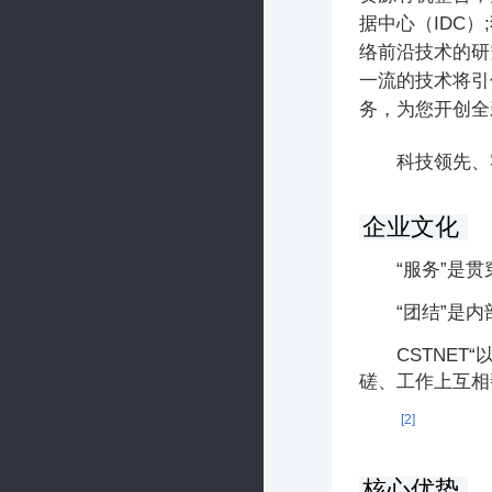
据中心（IDC
络前沿技术的研
一流的技术将引
务，为您开创全
科技领先、
企业文化
“服务”是
“团结”是
CSTNE
磋、工作上互相
[2]
核心优势