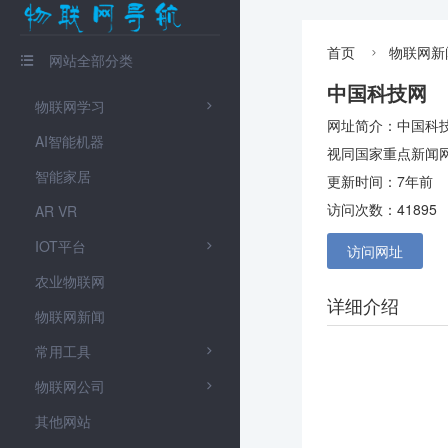
首页
物联网新

网站全部分类

中国科技网
物联网学习

网址简介：中国科技
AI智能机器
视同国家重点新闻
智能家居
更新时间：7年前
访问次数：41895
AR VR
IOT平台

访问网址
农业物联网
详细介绍
物联网新闻
常用工具

物联网公司

其他网站