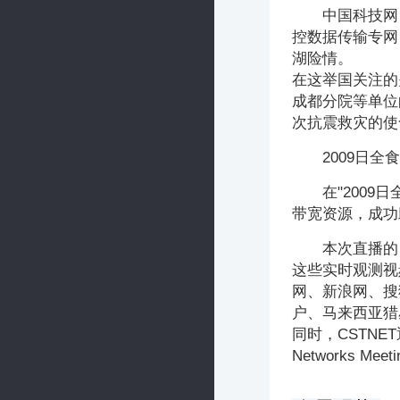
中国科技网
控数据传输专网
湖险情。
在这举国关注的
成都分院等单位
次抗震救灾的使
2009日
在"200
带宽资源，成功
本次直播的
这些实时观测视
网、新浪网、搜
户、马来西亚猎
同时，CSTNET
Networks M