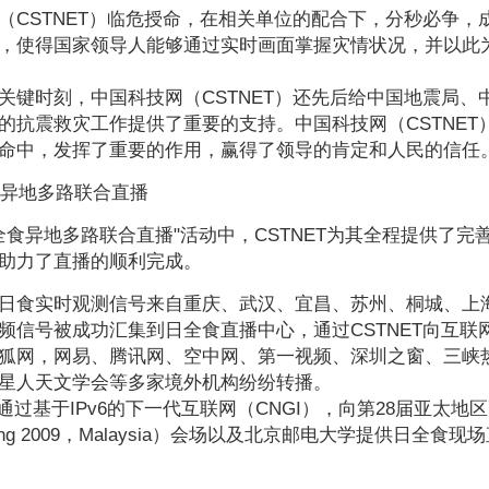
（CSTNET）临危授命，在相关单位的配合下，分秒必争
，使得国家领导人能够通过实时画面掌握灾情状况，并以此
关键时刻，中国科技网（CSTNET）还先后给中国地震局
的抗震救灾工作提供了重要的支持。中国科技网（CSTNE
命中，发挥了重要的作用，赢得了领导的肯定和人民的信任
全食异地多路联合直播
9日全食异地多路联合直播"活动中，CSTNET为其全程提供
助力了直播的顺利完成。
日食实时观测信号来自重庆、武汉、宜昌、苏州、桐城、上
频信号被成功汇集到日全食直播中心，通过CSTNET向互
狐网，网易、腾讯网、空中网、第一视频、深圳之窗、三峡
星人天文学会等多家境外机构纷纷转播。
通过基于IPv6的下一代互联网（CNGI），向第28届亚太地区高速网络会
eeting 2009，Malaysia）会场以及北京邮电大学提供日全食现