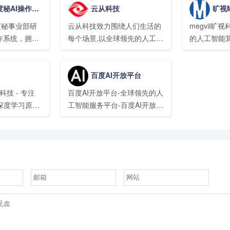
度秘AI操作系统
云从科技
旷视M
平台，集深度
音及语言、自然语言理解、机
推理框架、基
器学习推理及自主学习等核心
度度秘事业部研
云从科技致力围绕人们生活的
megvii
端开发套件和
技术研究并保持了国际前沿技
作系统，拥有
每个场景,以全球领先的人工智
的人工智能
于一体。
术水平；积极推动人工智能产
0多项技能。搭
能技术与人机协同平台为基础,
术软硬一体
品研发和行业应用落地，致力
设备能够听清、
以用户为中心,定义出场景化、
全、交通、
让机器“能听会说，能理解会
百度AI开放平台
户。
行业化、个性化的智能服务。
通、物流、
思考
金融等行业
汤科技 - 专注
百度AI开放平台-全球领先的人
供计算机视
深度学习原创
工智能服务平台-百度AI开放平
人工智能解
领先人工智能
台