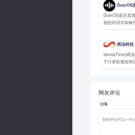
DuerOS
产业级深度学习
学习核心训练和
DuerOS是百
础模型库、端到
发的对话式AI操
丰富的工具组件
10大类目的25
载DuerOS的
商汤科技
听懂、并满足用
SenseTime|商
于计算机视觉和
技术研究的国内
平台
网友评论