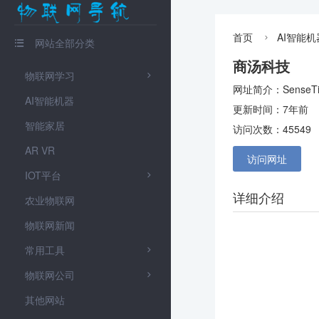
首页
AI智能机

网站全部分类

商汤科技
物联网学习

网址简介：Sens
AI智能机器
更新时间：7年前
智能家居
访问次数：45549
AR VR
访问网址
IOT平台

详细介绍
农业物联网
物联网新闻
常用工具

物联网公司

其他网站