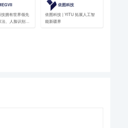
EGVII
依图科技
研究人员推动机器学习领域的
先进技术的发展，并让开发者
旷视科技拥有世界领先
依图科技 | YITU 拓展人工智
轻松地构建和部署由机器学习
算法、人脸识别技
能新疆界
提供支持的应用。
集成能力，可为安
地产、教育、交
零售、工业制造、
用户及开发者，提
觉技术相关的全栈
决方案。