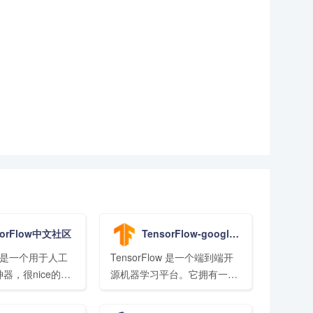
sorFlow中文社区
TensorFlow-google.cn
ow 是一个用于人工
TensorFlow 是一个端到端开
器，很nice的
源机器学习平台。它拥有一个
ow学习教程网站
包含各种工具、库和社区资源
的全面灵活生态系统，可以让