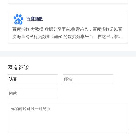
日头条智能分发和机器推荐所产生的海量内容数据，在内容
创作、舆情监控、精准营销等应用场景下，为用户提供关键
百度指数
词的挖掘、热点事件分析和行业报告下载等服务。
百度指数,大数据,数据分享平台,搜索趋势，百度指数是以百
度海量网民行为数据为基础的数据分享平台。在这里，你可
以研究关键词搜索趋势、洞察网民兴趣和需求、监测舆情动
向、定位受众特征。​
网友评论