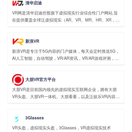
清华启迪
VR网是清华启迪控股旗下虚拟现实行业综合性门户网站,旨
在提供覆盖全球泛虚拟现实（AR、VR、MR、HR、XR，简
称R+）市场的宏观数据分析、政策解读、行业预测、投融
资分析等资讯，聚焦全球R+创业公司、挖掘其投资价值。
新浪VR
新浪VR是专注于5G内容的门户媒体，每天会定时推送5G，
AI人工智能，自动驾驶，VR/AR资讯，VR/AR游戏评测，科
技设备评测，开发者资讯等独家内容。
大朋VR官方平台
大朋VR是目前国内领先的虚拟现实互联网企业，拥有大朋
VR头盔、大朋VR一体机、大朋看看，以及泛娱乐VR内容聚
合平台3D播播。让VR融入生活，改善生活，大朋VR正为此
而努力。
3Glasses
VR头盔，虚拟现实头盔，3Glasses，VR虚拟现实技术