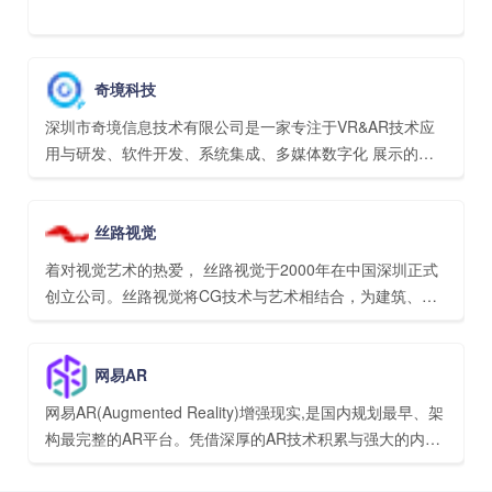
奇境科技
深圳市奇境信息技术有限公司是一家专注于VR&AR技术应
用与研发、软件开发、系统集成、多媒体数字化 展示的高
科技企业，先后研发了业内领先的VR视频播放器、VR线下
娱乐/VR院线管理平台、多款VR游戏及 跨行业的VR内容定
丝路视觉
制服务。
着对视觉艺术的热爱， 丝路视觉于2000年在中国深圳正式
创立公司。丝路视觉将CG技术与艺术相结合，为建筑、设
计、展馆、广告、动漫、影视、文体娱乐活动等行业的客户
提供数字视觉综合服务。
网易AR
网易AR(Augmented Reality)增强现实,是国内规划最早、架
构最完整的AR平台。凭借深厚的AR技术积累与强大的内容
生态，并依托网易丰富的业态，在多个行业和场景拥有成熟
的AR应用解决方案案例。网易AR的长远目标是旨在通过相