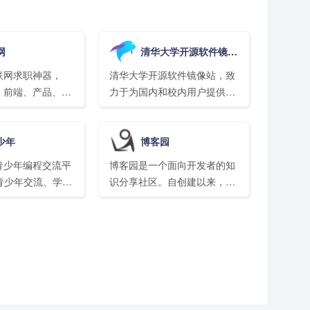
网
清华大学开源软件镜像站
联网求职神器，
清华大学开源软件镜像站，致
va、前端、产品、运
力于为国内和校内用户提供高
备考/求职题库，
质量的开源软件镜像、Linux
度阿里腾讯网易等
镜像源服务，帮助用户更方便
少年
博客园
笔试面试模拟考试
地获取开源软件。本镜像站由
人一起讨论经典试
清华大学TUNA团队负责维
青少年编程交流平
博客园是一个面向开发者的知
升你的技术能力
护。
岁青少年交流、学习
识分享社区。自创建以来，博
（包含
客园一直致力并专注于为开发
hon/java/c/c++等
者打造一个纯净的技术交流社
厉害的少儿编程大
区，推动并帮助开发者通过互
。
联网分享知识，从而让更多开
发者从中受益。博客园的使命
是帮助开发者用代码改变世
界。