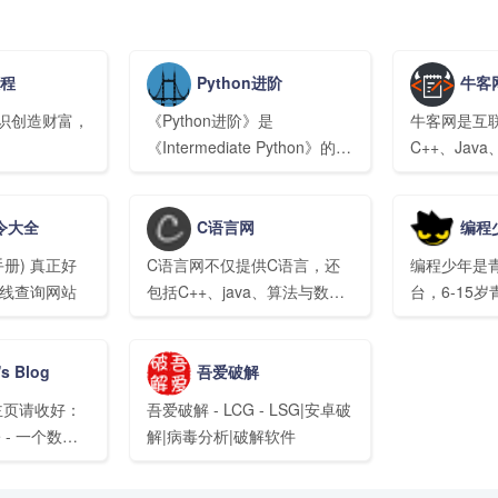
教程
Python进阶
牛客
知识创造财富，
《Python进阶》是
牛客网是互
《Intermediate Python》的中
C++、Ja
文译本, 谨以此献给进击的
营技能学习/
Python 和 Python 程序员们!
在线进行百
命令大全
C语言网
编程
互联网名企
练习,和牛
 真正好
C语言网不仅提供C语言，还
编程少年是
题,全面提
在线查询网站
包括C++、java、算法与数据
台，6-15
结构等课程在内的各种入门教
编程的社区
程、视频录像、编程经验、编
scratch/pyt
s Blog
吾爱破解
译器教程及软件下载、题解博
内容），最
客，源码分享等优质资源，提
神都在这里
的主页请收好：
吾爱破解 - LCG - LSG|安卓破
倡边学边练边分享，同时提供
ce - 一个数学
解|病毒分析|破解软件
对口的IT工作，是国内领先实
的博客
用的综合性编程学习网站！