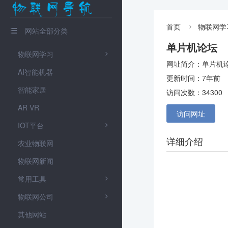
首页
物联网学

网站全部分类

单片机论坛
物联网学习

网址简介：单片机论
AI智能机器
更新时间：7年前
智能家居
访问次数：34300
AR VR
访问网址
IOT平台

详细介绍
农业物联网
物联网新闻
常用工具

物联网公司

其他网站